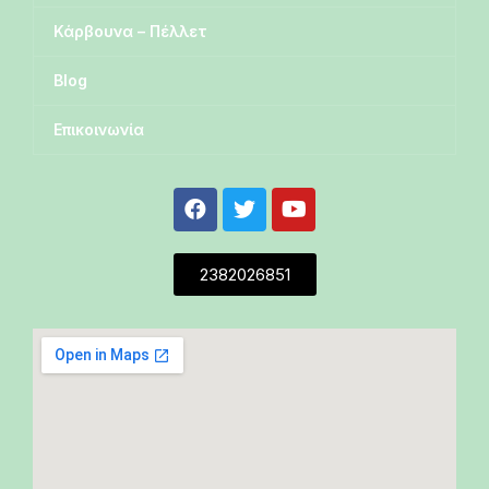
Κάρβουνα – Πέλλετ
Blog
Επικοινωνία
2382026851