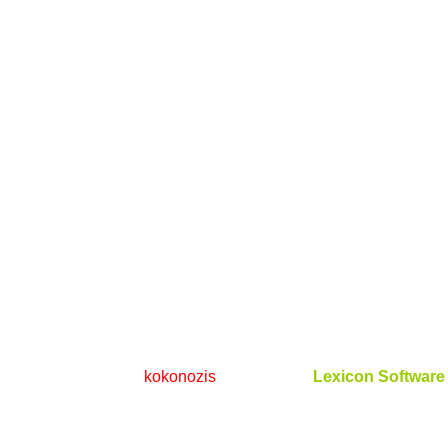
ΑΡΧΙΚΉ
ΠΡΟΪΌΝΤΑ
ΕΓΚΑΤΑΣΤΆΣΕΙΣ
ΚΆΡΒΟΥΝΑ – ΠΈΛΛΕΤ
BLOG
ΕΠΙΚΟΙΝΩΝΊΑ
Copyright © 2023
kokonozis
. Powered by
Lexicon Software