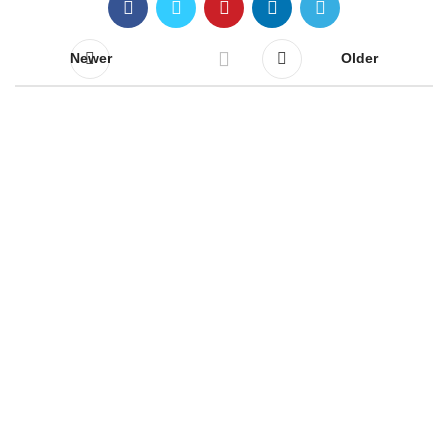
Newer
Older
Αρχική
Προϊόντα
Εγκαταστάσεις
Κάρβουνα – Πέλλετ
Blog
Επικοινωνία